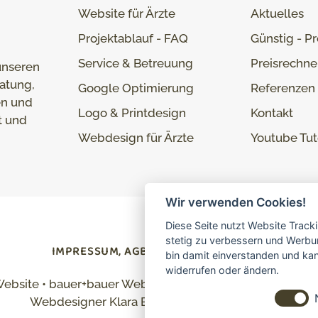
Website für Ärzte
Aktuelles
Projektablauf - FAQ
Günstig - Pr
Service & Betreuung
Preisrechne
unseren
atung,
Google Optimierung
Referenzen
en und
Logo & Printdesign
Kontakt
t und
Webdesign für Ärzte
Youtube Tut
Wir verwenden Cookies!
Diese Seite nutzt Website Track
stetig zu verbessern und Werbu
IMPRESSUM, AGBS
DATENSCHUTZ
bin damit einverstanden und kann
widerrufen oder ändern.
Website • bauer+bauer Webdesign • Rögenerstraße 10 • 
Webdesigner Klara Bauer und Hermann Bauer