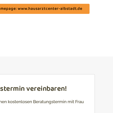
omepage: www.hausarztcenter-albstadt.de
gstermin vereinbaren!
einen kostenlosen Beratungstermin mit Frau