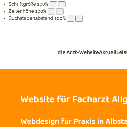
Schriftgröße
100
%
Zeilenhöhe
100
%
Buchstabenabstand
100
%
die Arzt-Website
Aktuell
Lei
Website für Facharzt All
Webdesign für Praxis in Albst