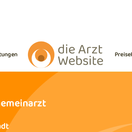
stungen
Preise
gemeinarzt
adt