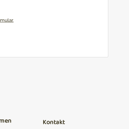
rmular
.
hmen
Kontakt