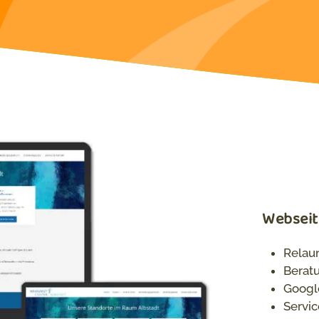
Webseit
Relau
Berat
Googl
Servi