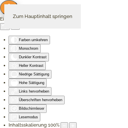
Zum Hauptinhalt springen
Eingabehilfen öffnen
Farben umkehren
Monochrom
Dunkler Kontrast
Heller Kontrast
Niedrige Sättigung
Hohe Sättigung
Links hervorheben
Überschriften hervorheben
Bildschirmleser
Lesemodus
Inhaltsskalierung
100
%