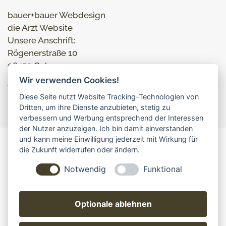
bauer+bauer Webdesign
die Arzt Website
Unsere Anschrift:
Rögenerstraße 10
96450 Coburg
Wir verwenden Cookies!
Tel: 09561 231887
Diese Seite nutzt Website Tracking-Technologien von
info@die-arzt-website.de
Dritten, um ihre Dienste anzubieten, stetig zu
verbessern und Werbung entsprechend der Interessen
der Nutzer anzuzeigen. Ich bin damit einverstanden
und kann meine Einwilligung jederzeit mit Wirkung für
die Zukunft widerrufen oder ändern.
IMPRESSUM, AGBS
DATENSCHUTZ
Notwendig
Funktional
© die Arzt Website • bauer+bauer Webdesign •
Rögenerstraße 10 • 96450 Coburg
Optionale ablehnen
Webdesigner Klara Bauer und Hermann Bauer