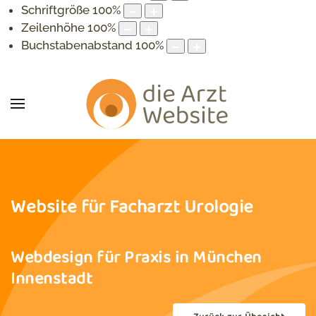
Schriftgröße
100
%
Zeilenhöhe
100
%
Buchstabenabstand
100
%
Website für Facharzt Urologie
Webdesign für Praxis in München
Innenstadt