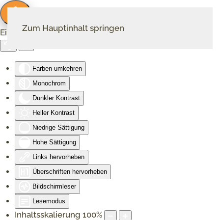
Zum Hauptinhalt springen
Eingabehilfen öffnen
Farben umkehren
Monochrom
Dunkler Kontrast
Heller Kontrast
Niedrige Sättigung
Hohe Sättigung
Links hervorheben
Überschriften hervorheben
Bildschirmleser
Lesemodus
Inhaltsskalierung
100
%