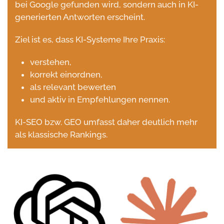
bei Google gefunden wird, sondern auch in KI-
generierten Antworten erscheint.
Ziel ist es, dass KI-Systeme Ihre Praxis:
verstehen,
korrekt einordnen,
als relevant bewerten
und aktiv in Empfehlungen nennen.
KI-SEO bzw. GEO umfasst daher deutlich mehr
als klassische Rankings.