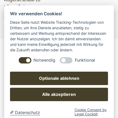
96450 Coburg
Wir verwenden Cookies!
Tel: 09561 231887
Diese Seite nutzt Website Tracking-Technologien von
info@die-arzt-website.de
Dritten, um ihre Dienste anzubieten, stetig zu
verbessern und Werbung entsprechend der Interessen
der Nutzer anzuzeigen. Ich bin damit einverstanden
und kann meine Einwilligung jederzeit mit Wirkung für
die Zukunft widerrufen oder ändern.
IMPRESSUM, AGBS
DATENSCHUTZ
Notwendig
Funktional
© die Arzt Website • bauer+bauer Webdesign •
Rögenerstraße 10 • 96450 Coburg
Optionale ablehnen
Webdesigner Klara Bauer und Hermann Bauer
www.bauerplusbauer.de
Alle akzeptieren
Cookie-Einstellungen ändern
Cookie Consent by
Datenschutz
Legal Cockpit