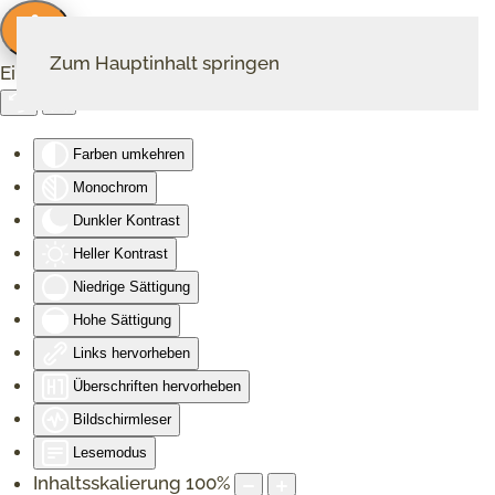
Zum Hauptinhalt springen
Eingabehilfen öffnen
Farben umkehren
Monochrom
Dunkler Kontrast
Heller Kontrast
Niedrige Sättigung
Hohe Sättigung
Links hervorheben
Überschriften hervorheben
Bildschirmleser
Lesemodus
Inhaltsskalierung
100
%