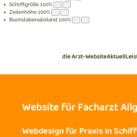
Schriftgröße
100
%
Zeilenhöhe
100
%
Buchstabenabstand
100
%
die Arzt-Website
Aktuell
Lei
Website für Facharzt All
Webdesign für Praxis in Schif