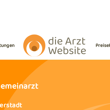
stungen
Preise
gemeinarzt
ferstadt