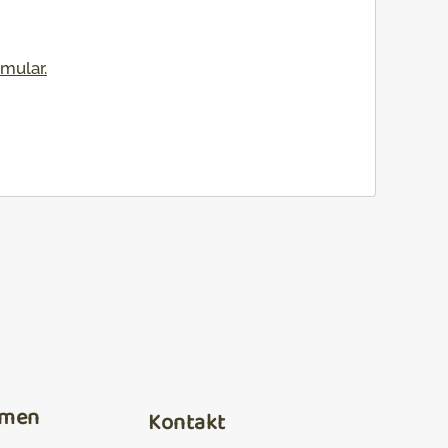
rmular
.
hmen
Kontakt