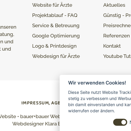
Website für Ärzte
Aktuelles
Projektablauf - FAQ
Günstig - Pr
Service & Betreuung
Preisrechne
unseren
atung,
Google Optimierung
Referenzen
en und
Logo & Printdesign
Kontakt
t und
Webdesign für Ärzte
Youtube Tut
Wir verwenden Cookies!
Diese Seite nutzt Website Track
stetig zu verbessern und Werbu
IMPRESSUM, AGBS
DATENSCHUTZ
bin damit einverstanden und kann
widerrufen oder ändern.
Website • bauer+bauer Webdesign • Rögenerstraße 10 • 
Webdesigner Klara Bauer und Hermann Bauer