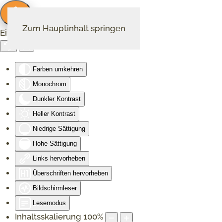
Zum Hauptinhalt springen
Eingabehilfen öffnen
Farben umkehren
Monochrom
Dunkler Kontrast
Heller Kontrast
Niedrige Sättigung
Hohe Sättigung
Links hervorheben
Überschriften hervorheben
Bildschirmleser
Lesemodus
Inhaltsskalierung
100
%