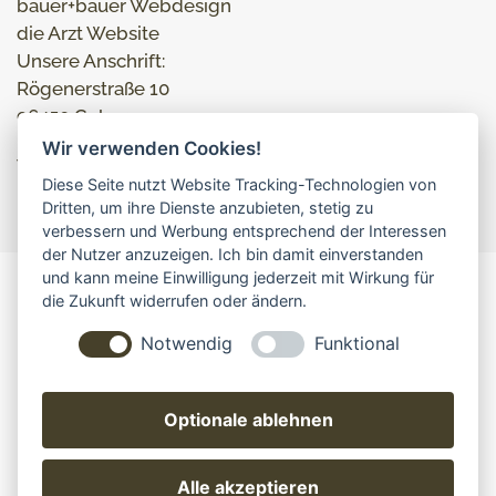
bauer+bauer Webdesign
die Arzt Website
Unsere Anschrift:
Rögenerstraße 10
96450 Coburg
Wir verwenden Cookies!
Tel: 09561 231887
Diese Seite nutzt Website Tracking-Technologien von
info@die-arzt-website.de
Dritten, um ihre Dienste anzubieten, stetig zu
verbessern und Werbung entsprechend der Interessen
der Nutzer anzuzeigen. Ich bin damit einverstanden
und kann meine Einwilligung jederzeit mit Wirkung für
die Zukunft widerrufen oder ändern.
IMPRESSUM, AGBS
DATENSCHUTZ
Notwendig
Funktional
© die Arzt Website • bauer+bauer Webdesign •
Rögenerstraße 10 • 96450 Coburg
Optionale ablehnen
Webdesigner Klara Bauer und Hermann Bauer
www.bauerplusbauer.de
Alle akzeptieren