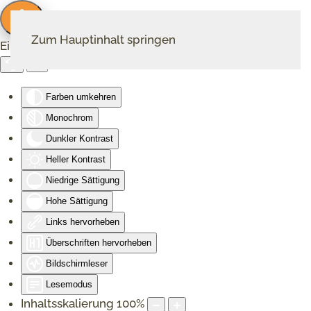
Zum Hauptinhalt springen
Eingabehilfen öffnen
Farben umkehren
Monochrom
Dunkler Kontrast
Heller Kontrast
Niedrige Sättigung
Hohe Sättigung
Links hervorheben
Überschriften hervorheben
Bildschirmleser
Lesemodus
Inhaltsskalierung
100
%