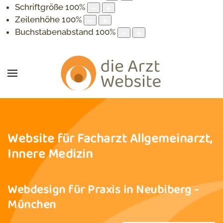
Schriftgröße
100
%
Zeilenhöhe
100
%
Buchstabenabstand
100
%
Website für Facharzt Allgemeinarzt,
Innere Medizin
Webdesign für Praxis in Neubiberg -
München